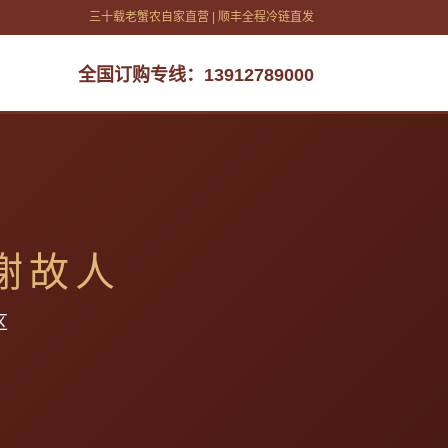
三十载老蟹农自家直营 | 顺丰全程冷链直发
全国订购专线：13912789000
谢故人
区