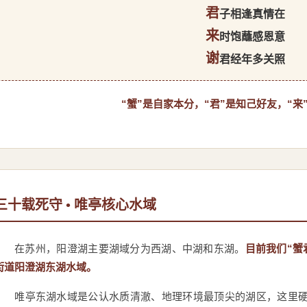
君
子相逢真情在
来
时饱蘸感恩意
谢
君经年多关照
“蟹”是自家本分，“君”是知己好友，“来
三十载死守 • 唯亭核心水域
在苏州，阳澄湖主要湖域分为西湖、中湖和东湖。
目前我们“蟹
街道阳澄湖东湖水域。
唯亭东湖水域是公认水质清澈、地理环境最顶尖的湖区，这里