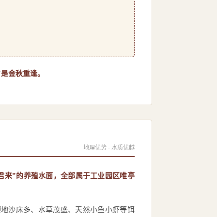
”是金秋重逢。
地理优势 · 水质优越
君来”的养殖水面，全部属于工业园区唯亭
硬地沙床多、水草茂盛、天然小鱼小虾等饵