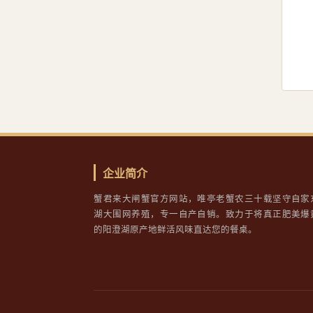
企业简介
蟹君来大闸蟹官方网站，唯亭老蟹农三十载坚守自家
湖大围网养殖，专一自产自销。致力于将真正肥美爆
的阳澄湖原产地鲜活风味直达您的餐桌。