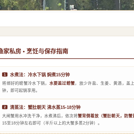
渔家私房 • 烹饪与保存指南
水煮法：冷水下锅 焖煮15分钟
1
将绑好的螃蟹冷水下锅，
水要盖过螃蟹
，放少许盐、生姜、黄酒，盖上
钟，即可起锅享用。
清蒸法：蟹肚朝天 沸水蒸15-18分钟
2
大闸蟹用水冲洗干净，水煮沸后，依次将
蟹背倒着放（蟹肚朝天，防蟹
15至18分钟左右即可（半斤以上的大蟹多蒸2分钟）。