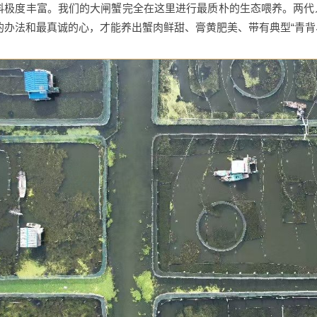
料极度丰富。我们的大闸蟹完全在这里进行最质朴的生态喂养。两代人
的办法和最真诚的心，才能养出蟹肉鲜甜、膏黄肥美、带有典型“青背