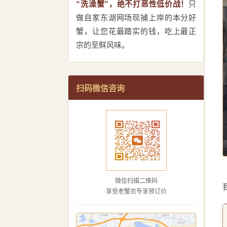
“洗澡蟹”，绝不打恶性低价战！
只
做自家东湖网场现捕上岸的本分好
蟹，让您花最踏实的钱，吃上最正
宗的至鲜风味。
扫码微信咨询
微信扫描二维码
享受老蟹农专享预订价