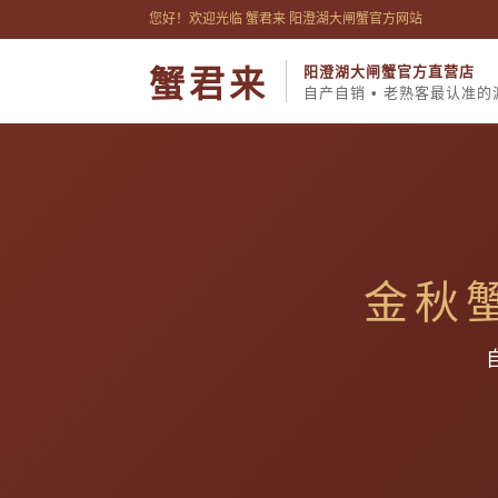
您好！欢迎光临 蟹君来 阳澄湖大闸蟹官方网站
阳澄湖大闸蟹官方直营店
蟹君来
自产自销 • 老熟客最认准
金秋