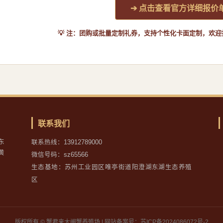
➔ 点击查看官方详细报价
💡 注：团购或批量定制礼券，支持个性化卡面定制，欢
联系我们
东
联系热线：13912789000
黄
微信号码：sz65566
生态基地：苏州工业园区唯亭街道阳澄湖东湖生态养殖
区
版权所有 © 蟹君来大闸蟹养殖场 | 网站备案号：苏ICP备2024086072号-2