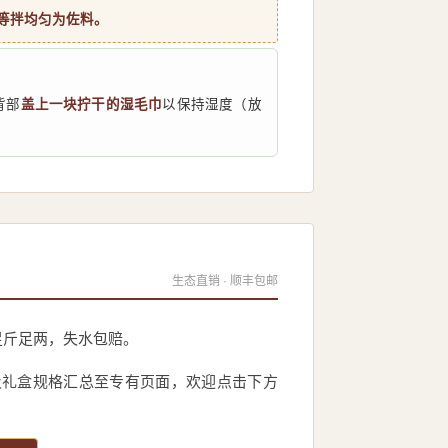
油等拌均匀为佐料。
背部
盖上一块拧干的湿毛巾
以保持湿度（放
生态直销 · 顺丰包邮
足斤足两，失水包赔。
及礼盒规格汇总至专有页面，欢迎点击下方