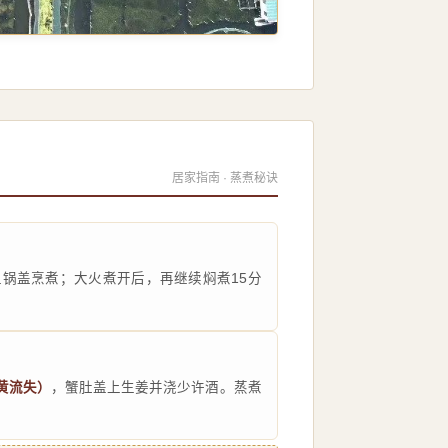
居家指南 · 蒸煮秘诀
锅盖烹煮；大火煮开后，再继续焖煮15分
黄流失）
，蟹肚盖上生姜并浇少许酒。蒸煮