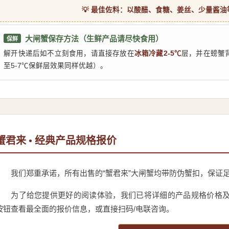
💡 最佳佐料：以酸醋、食糖、姜丝、少量酱
大闸蟹保存方法（生鲜产品请尽快食用）
保鲜
解开快递后如不立刻食用，请直接存放在
冰箱冷藏2-5℃
层，并在螃蟹
至5-7℃保鲜层效果同样优越）。
蟹君来 • 经典产品规格报价
我们郑重承诺，所有出售的“蟹君来”大闸蟹均带防伪蟹扣，保证
为了给您提供更好的阅读体验，我们已将详细的产品规格价格
按钮查看最全面的报价信息，或直接扫码/电联咨询。