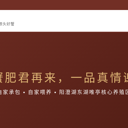
的源头好蟹
蟹肥君再来，一品真情
自家承包 • 自家喂养 • 阳澄湖东湖唯亭核心养殖