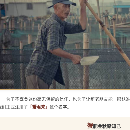
为了不辜负这份毫无保留的信任，也为了让新老朋友能一眼认准我
我们正式注册了
「蟹君来」
这个名字。
蟹
肥金秋聚知己